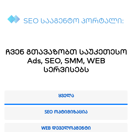
SEO სააგენტო პორტალი:
მარკეტინგული და SEO
სააგენტო!
ჩვენ გთავაზობთ საუკეთესო
Ads, SEO, SMM, WEB
სერვისებს
ᲧᲕᲔᲚᲐ
SEO ᲝᲞᲢᲘᲛᲘᲖᲐᲪᲘᲐ
WEB ᲓᲔᲕᲔᲚᲝᲞᲛᲔᲜᲢᲘ