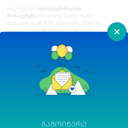
რაც შეეხება
სტრუქტურირებულ
მონაცემებს
(Structured Data), ისინი
ტექსტურად არ ჩანს ვებსაიტზე, მაგრამ
საძიებო სისტემებისთვის ძვირფას
ინფორმაციას ატარებს. გირჩევთ, თქვენს
ქართულ კონტენტზე დანერგოთ შესაბამისი
Schema markup-ები, სადაც შესაძლებელია:
სტატია თუ გაქვთ ბლოგში –
გამოიყენეთ
Article Schema
(თან მიუთითეთ
ავტორი, გამოქვეყნების თარიღი და თემა). ეს
შეიძლება დაეხმაროს თქვენს სტატიას Google-
ის სიახლეების ან გამორჩეული ფრაგმენტების
ბლოკში მოხვედრაში.
პროდუქტების ონლაინ მაღაზიაში
გქონდეთ
Product Schema
(ფასი,
ხელმისაწვდომობა, მიმოხილვების
ᲒᲐᲛᲝᲘᲬᲔᲠᲔ
რაოდენობა და რეიტინგი) – არ აქვს