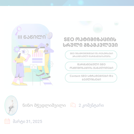
ᲜᲘᲜᲝ ᲛᲭᲔᲓᲚᲘᲨᲕᲘᲚᲘ
2 ᲙᲝᲛᲔᲜᲢᲐᲠᲘ
ᲛᲐᲠᲢᲘ 31, 2025