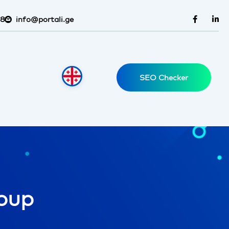
38
info@portali.ge
SEO Checker
oup