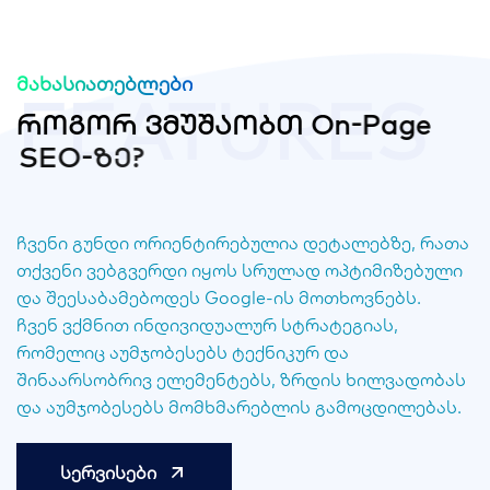
მახასიათებლები
FEATURES
რ
ო
გ
ო
რ
ვ
მ
უ
შ
ა
ო
ბ
თ
O
n
-
P
a
g
e
S
E
O
-
ზ
ე
?
ჩვენი გუნდი ორიენტირებულია დეტალებზე, რათა
თქვენი ვებგვერდი იყოს სრულად ოპტიმიზებული
და შეესაბამებოდეს Google-ის მოთხოვნებს.
ჩვენ ვქმნით ინდივიდუალურ სტრატეგიას,
რომელიც აუმჯობესებს ტექნიკურ და
შინაარსობრივ ელემენტებს, ზრდის ხილვადობას
და აუმჯობესებს მომხმარებლის გამოცდილებას.
სერვისები