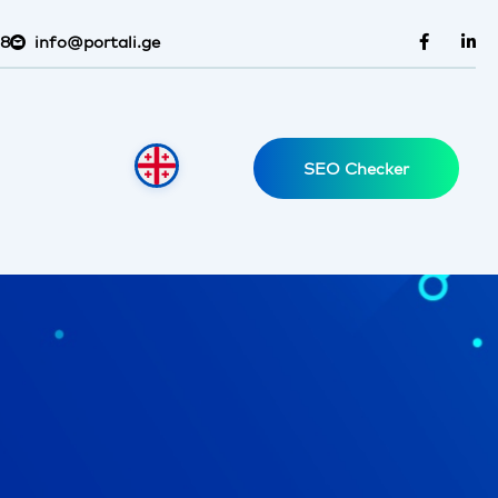
38
info@portali.ge
SEO Checker