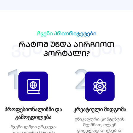
ჩვენი პრიორიტეტები
ვებ საიტები
რ
ა
ტ
ო
მ
უ
ნ
დ
ა
ა
ი
რ
ჩ
ი
ო
თ
პ
ო
რ
ტ
ა
ლ
ი
?
1
2
პროფესიონალიზმი და
კრეატიული მიდგომა
გამოცდილება
უნიკალური კონტენტის
შექმნით, თქვენ
ჩვენი გუნდი ერკვევა
ყოველთვის იქნებით
სოციალური მედიის