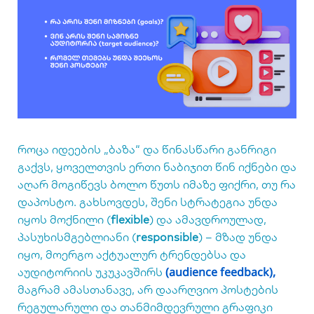
როცა იდეების „ბაზა“ და წინასწარი განრიგი
გაქვს, ყოველთვის ერთი ნაბიჯით წინ იქნები და
აღარ მოგიწევს ბოლო წუთს იმაზე ფიქრი, თუ რა
დაპოსტო. გახსოვდეს, შენი სტრატეგია უნდა
იყოს მოქნილი (
flexible
) და ამავდროულად,
პასუხისმგებლიანი (
responsible
) – მზად უნდა
იყო, მოერგო აქტუალურ ტრენდებსა და
(audience feedback),
აუდიტორიის უკუკავშირს
მაგრამ ამასთანავე, არ დაარღვიო პოსტების
რეგულარული და თანმიმდევრული გრაფიკი