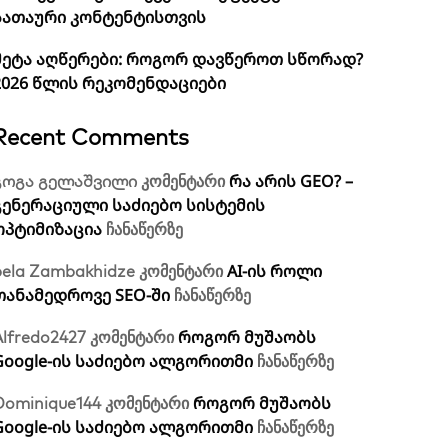
სათაური კონტენტისთვის
მეტა აღწერები: როგორ დავწეროთ სწორად?
2026 წლის რეკომენდაციები
Recent Comments
რა არის GEO? –
გოგა გელაშვილი
კომენტარი
გენერაციული საძიებო სისტემის
ოპტიმიზაცია
ჩანაწერზე
AI-ის როლი
bela Zambakhidze
კომენტარი
თანამედროვე SEO-ში
ჩანაწერზე
როგორ მუშაობს
Alfredo2427
კომენტარი
Google-ის საძიებო ალგორითმი
ჩანაწერზე
როგორ მუშაობს
Dominique144
კომენტარი
Google-ის საძიებო ალგორითმი
ჩანაწერზე