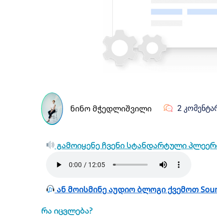
ᲜᲘᲜᲝ ᲛᲭᲔᲓᲚᲘᲨᲕᲘᲚᲘ
2 ᲙᲝᲛᲔᲜᲢᲐ
გამოიყენე ჩვენი სტანდარტული პლეერი
ან მოისმინე აუდიო ბლოგი ქვემოთ Soun
რა იცვლება?