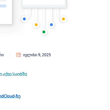
ᲠᲘ
ᲘᲕᲚᲘᲡᲘ 9, 2025
 აქვე საიტზე
dCloud-ზე