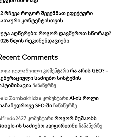
ტეგები სწორად
12 რჩევა როგორ შევქმნათ ეფექტური
სათაური კონტენტისთვის
მეტა აღწერები: როგორ დავწეროთ სწორად?
2026 წლის რეკომენდაციები
Recent Comments
რა არის GEO? –
გოგა გელაშვილი
კომენტარი
გენერაციული საძიებო სისტემის
ოპტიმიზაცია
ჩანაწერზე
AI-ის როლი
bela Zambakhidze
კომენტარი
თანამედროვე SEO-ში
ჩანაწერზე
როგორ მუშაობს
Alfredo2427
კომენტარი
Google-ის საძიებო ალგორითმი
ჩანაწერზე