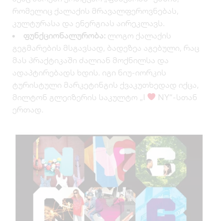
რომელიც ქალაქის მრავალფეროვნებას,
კულტურასა და ენერგიას აირეკლავს.
ფუნქციონალურობა:
ლოგო ქალაქის
გეგმარების მსგავსად, ბადეზეა აგებული, რაც
მას პრაქტიკაში ძალიან მოქნილსა და
ადაპტირებადს ხდის. იგი ნიუ-იორკის
ტურისტული მარკეტინგის ქვაკუთხედად იქცა,
მილტონ გლეიზერის საკულტო „I
NY“-სთან
ერთად.