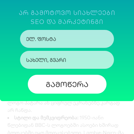
05. BBC
ᲐᲠ ᲒᲐᲛᲝᲢᲝᲕᲝ ᲡᲘᲐᲮᲚᲔᲔᲑᲘ
კონკურენტული უპირატესობა:
მაუწყებლებს
(ABC, NBC, CBS, CBC) ხშირად აქვთ სამასოიანი
SEO ᲓᲐ ᲛᲐᲠᲙᲔᲢᲘᲜᲒᲘ
ლოგოები, მაგრამ BBC-ს მკაფიო, გამძლე და
გლობალურად აღიარებულ ნიშანს, რომელიც
1997 წლიდან გამოიყენება, განსაკუთრებული
ადგილი უჭირავს.
დიზაინის რაციონალი:
Lambie-Nairn-ის მიერ
შექმნილი დიზაინი ციფრული ეპოქის
გამოწვევებს პასუხობდა. მანამდე BBC-ის
სხვადასხვა განყოფილება განსხვავებულ
გამოწერა
ლოგოებს იყენებდა, ხოლო ძველი, დახრილი
ასოებით და ფერადი ხაზებით შესრულებული
ლოგო პატარა ან ციფრულ ეკრანებზე კარგად
არ ჩანდა.
სტილი და მემკვიდრეობა:
1950-იანი
წლებიდან BBC-ს ლოგოებში ასოები ხშირად
ბლოკებში იყო მოთავსებული. Lambie-Nairn-მა