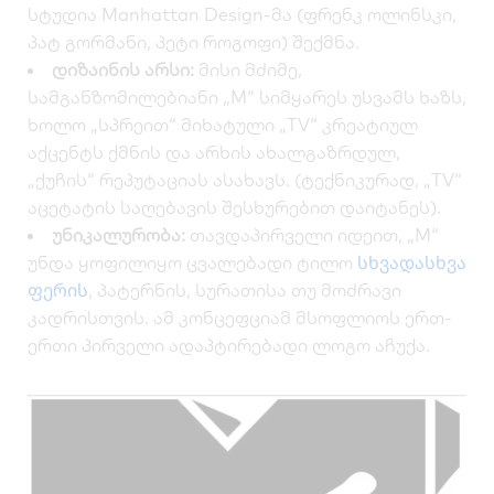
სტუდია Manhattan Design-მა (ფრენკ ოლინსკი,
პატ გორმანი, პეტი როგოფი) შექმნა.
დიზაინის არსი:
მისი მძიმე,
სამგანზომილებიანი „M“ სიმყარეს უსვამს ხაზს,
ხოლო „სპრეით“ მიხატული „TV“ კრეატიულ
აქცენტს ქმნის და არხის ახალგაზრდულ,
„ქუჩის“ რეპუტაციას ასახავს. (ტექნიკურად, „TV“
აცეტატის საღებავის შესხურებით დაიტანეს).
უნიკალურობა:
თავდაპირველი იდეით, „M“
სხვადასხვა
უნდა ყოფილიყო ცვალებადი ტილო
ფერის
, პატერნის, სურათისა თუ მოძრავი
კადრისთვის. ამ კონცეფციამ მსოფლიოს ერთ-
ერთი პირველი ადაპტირებადი ლოგო აჩუქა.