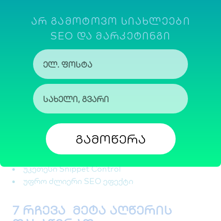
სიმბოლოების თვლა მოძველებულია.
თანამედროვე SEO-ში მთავარი საზომი არის
ᲐᲠ ᲒᲐᲛᲝᲢᲝᲕᲝ ᲡᲘᲐᲮᲚᲔᲔᲑᲘ
პიქსელი (px).
SEO ᲓᲐ ᲛᲐᲠᲙᲔᲢᲘᲜᲒᲘ
ქართულად დაწერილ meta description
უნდა იყოს უფრო მოკლე, ვიდრე
ინგლისურად
SERP Preview
ყოველთვის გადაამოწმე
-ში
920px-ზე მეტი არ უნდა გამოვიდეს
ამით უზრუნველყოფ:
გამოწერა
სრული ხილვადობა
მაღალი CTR
უკეთესი Snippet Control
უფრო ძლიერი SEO ეფექტი
7 რჩევა მეტა აღწერის