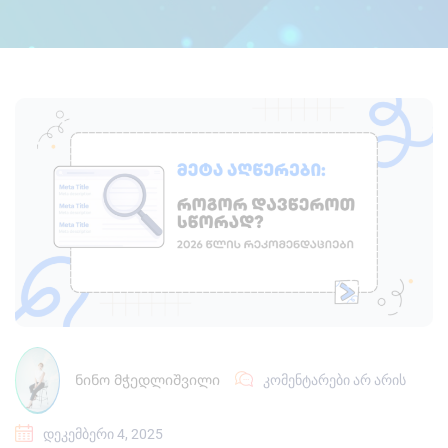
ᲜᲘᲜᲝ ᲛᲭᲔᲓᲚᲘᲨᲕᲘᲚᲘ
ᲙᲝᲛᲔᲜᲢᲐᲠᲔᲑᲘ ᲐᲠ ᲐᲠᲘᲡ
ᲓᲔᲙᲔᲛᲑᲔᲠᲘ 4, 2025