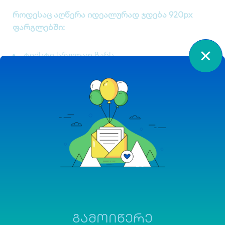
როდესაც აღწერა იდეალურად ჯდება 920px
ფარგლებში:
ტექსტი სრულად ჩანს
მომხმარებელი უფრო სწრაფად იგებს შენს
შეთავაზებას
CTR იზრდება
CTR-ის ზრდა → აუმჯობესებს შენი გვერდის
პოზიციას დროთა განმავლობაში
Google პირდაპირ არ ითვლის CTR-ს
რანგირებისთვის, მაგრამ ქცევითი სიგნალები
მაინც მოქმედებს.
მოკლე პრაქტიკული დასკვნა
ᲒᲐᲛᲝᲘᲬᲔᲠᲔ