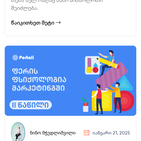
შეიძლება.
ᲬᲐᲘᲙᲘᲗᲮᲔᲗ ᲛᲔᲢᲘ
ᲜᲘᲜᲝ ᲛᲭᲔᲓᲚᲘᲨᲕᲘᲚᲘ
ᲘᲐᲜᲕᲐᲠᲘ 21, 2025