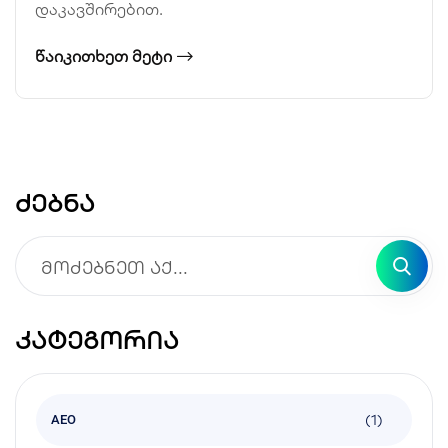
დაკავშირებით.
ᲬᲐᲘᲙᲘᲗᲮᲔᲗ ᲛᲔᲢᲘ
ძებნა
კატეგორია
(1)
AEO