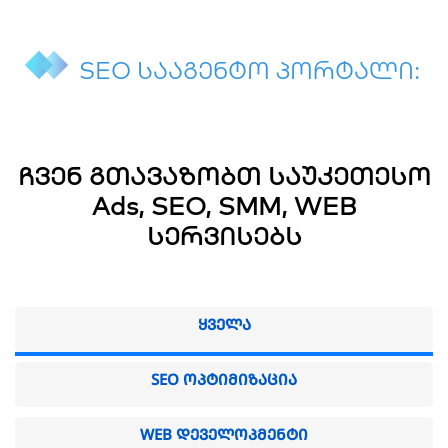
SEO სააგენტო პორტალი:
მარკეტინგული და SEO
სააგენტო!
ჩვენ გთავაზობთ საუკეთესო
Ads, SEO, SMM, WEB
სერვისებს
ᲧᲕᲔᲚᲐ
SEO ᲝᲞᲢᲘᲛᲘᲖᲐᲪᲘᲐ
WEB ᲓᲔᲕᲔᲚᲝᲞᲛᲔᲜᲢᲘ