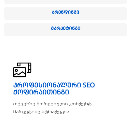
ᲑᲠᲔᲜᲓᲘᲜᲒᲘ
ᲛᲐᲠᲙᲔᲢᲘᲜᲒᲘ
პროფესიონალური SEO
პროფესიონალური SEO
ქოფირაითინგი
ქოფირაითინგი
თქვენზე მორგებული კონტენტ
თქვენზე მორგებული კონტენტ
მარკეტინგ სტრატეგია
მარკეტინგ სტრატეგია
ვრცლად