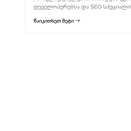
დეველოპერებსა და SEO სპეციალი
ᲬᲐᲘᲙᲘᲗᲮᲔᲗ ᲛᲔᲢᲘ