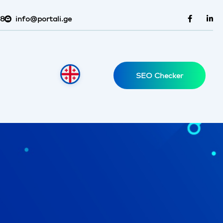
38
info@portali.ge
SEO Checker