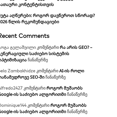
სათაური კონტენტისთვის
მეტა აღწერები: როგორ დავწეროთ სწორად?
2026 წლის რეკომენდაციები
Recent Comments
რა არის GEO? –
გოგა გელაშვილი
კომენტარი
გენერაციული საძიებო სისტემის
ოპტიმიზაცია
ჩანაწერზე
AI-ის როლი
bela Zambakhidze
კომენტარი
თანამედროვე SEO-ში
ჩანაწერზე
როგორ მუშაობს
Alfredo2427
კომენტარი
Google-ის საძიებო ალგორითმი
ჩანაწერზე
როგორ მუშაობს
Dominique144
კომენტარი
Google-ის საძიებო ალგორითმი
ჩანაწერზე