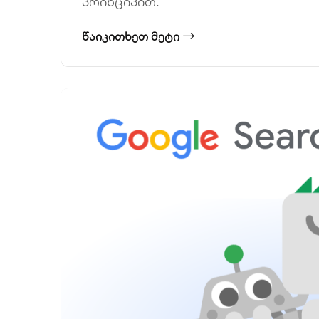
პრინციპით.
ᲬᲐᲘᲙᲘᲗᲮᲔᲗ ᲛᲔᲢᲘ