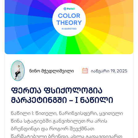
ᲜᲘᲜᲝ ᲛᲭᲔᲓᲚᲘᲨᲕᲘᲚᲘ
ᲘᲐᲜᲕᲐᲠᲘ 19, 2025
ფერთა ფსიქოლოგია
მარკეტინგში – I ნაწილი
ნაწილი I: წითელი, ნარინჯისფერი, ყვითელი
წინა სტატიებში განვიხილეთ რა არის
ბრენდინგი და როგორ შევქმნათ
წარმატებული ბრენდი. ახლა გადავდივართ