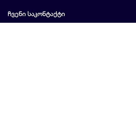
ჩვენი საკონტაქტი
+995 577 34 86 38
+995 577 34 86 38
info@portali.ge
სწრაფი ლინკები
დახმარება
კონტაქტი