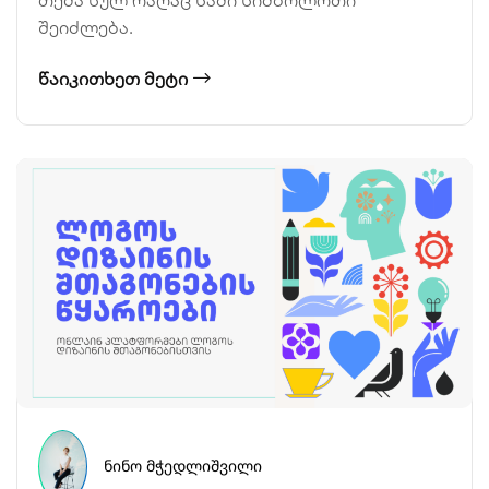
შეიძლება.
ᲬᲐᲘᲙᲘᲗᲮᲔᲗ ᲛᲔᲢᲘ
ᲜᲘᲜᲝ ᲛᲭᲔᲓᲚᲘᲨᲕᲘᲚᲘ