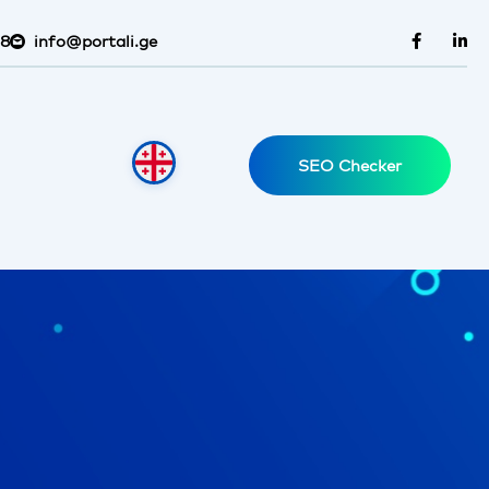
38
info@portali.ge
SEO Checker