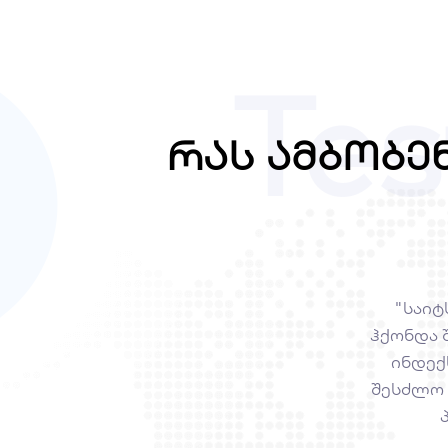
Tes
რას ამბობე
"საიტ
ჰქონდა შ
ინდექ
შესძლო 