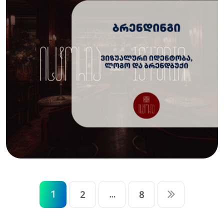
1
2
…
8