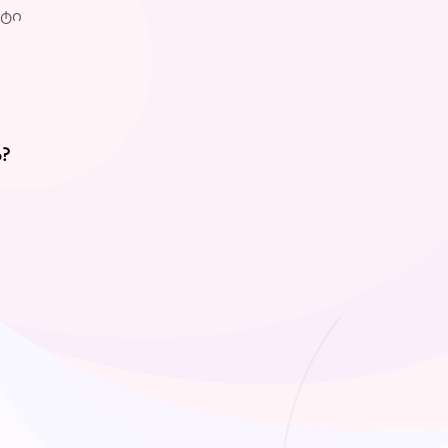
ეტი
?