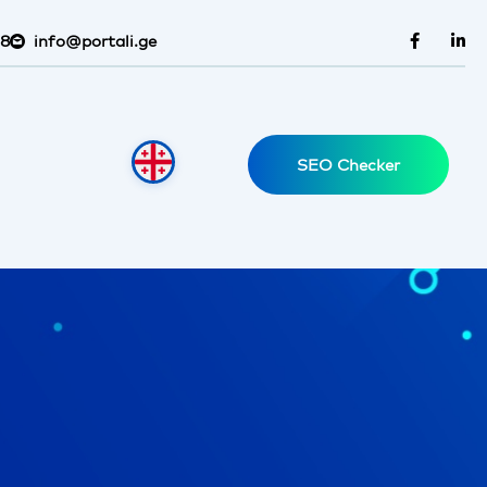
38
info@portali.ge
SEO Checker