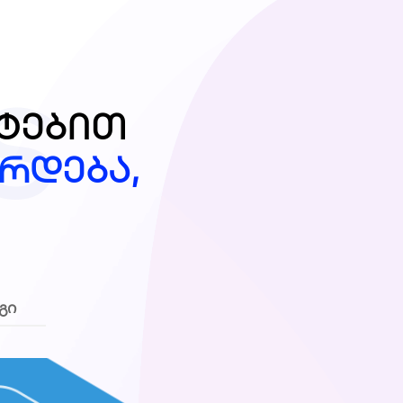
S
ატებით
რდება,
გი