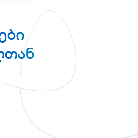
ები
ლთან