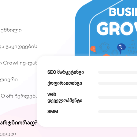
ექმნილი
ა გაყიდვების
 Crawling-დან
SEO მარკეტინგი
ლიერი
ქოფირაითინგი
web
O არ ჩერდება,
დეველოპმენტი
SMM
პარტნიორად?
შედეგი